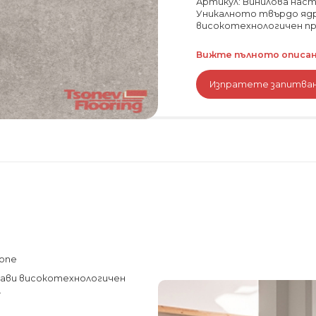
Артикул: Винилова наст
Уникалното твърдо ядро 
високотехнологичен про
Вижте пълното описани
Изпратете запитва
tone
прави високотехнологичен
.