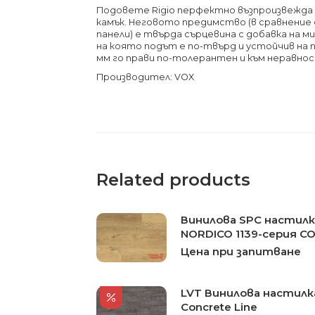
Подовете Rigio перфектно възпроизвежда 
камък. Неговото предимство (в сравнение 
панели) е твърда сърцевина с добавка на м
на която подът е по-твърд и устойчив на 
мм го прави по-толерантен и към неравно
Производител: VOX
Related products
Винилова SPC настил
NORDICO 1139-серия C
Цена при запитване
LVT Винилова настилка
Concrete Line