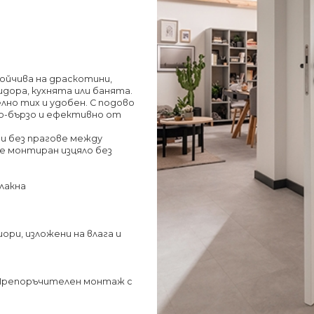
тойчива на драскотини,
дора, кухнята или банята.
елно тих и удобен. С подово
о-бързо и ефективно от
и без прагове между
е монтиран изцяло без
влакна
ори, изложени на влага и
. Препоръчителен монтаж с