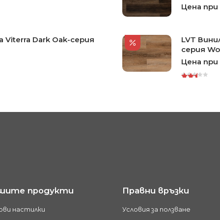
Цена при
 Viterra Dark Oak-серия
LVT Винил
серия Wo
Цена при
Rated
3.00
out of
5
шите продукти
Правни връзки
ови настилки
Условия за ползване