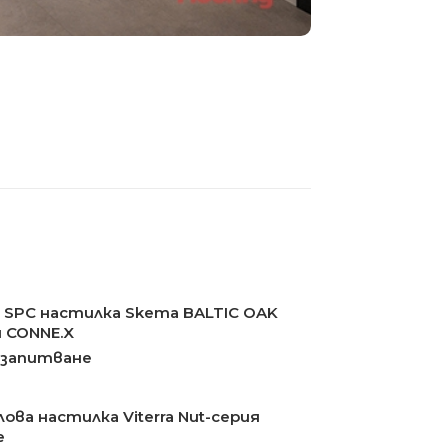
 SPC настилка Skema BALTIC OAK
я CONNE.X
 запитване
ова настилка Viterra Nut-серия
e