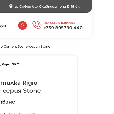
гр.София бул.Сливница зона Б-18 бл.4
Search:
Въпроси и поръчки
рум
+359 895790 440
io Cement Stone-серия Stone
 Rigid, SPC
,
тилка Rigio
-серия Stone
тване