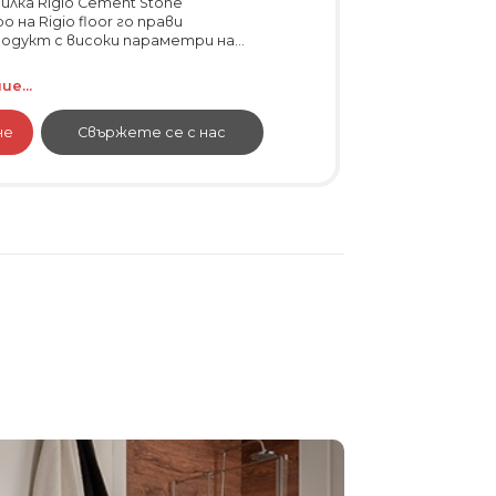
илка Rigio Cement Stone
на Rigio floor го прави
дукт с високи параметри на...
е...
не
Свържете се с нас