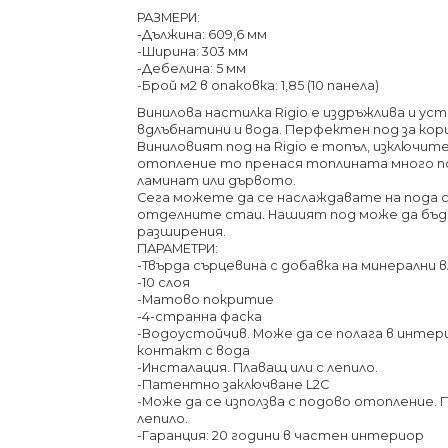
РАЗМЕРИ:
-Дължина: 609,6 мм
-Ширина: 303 мм
-Дебелина: 5 мм
-Брой м2 в опаковка: 1,85 (10 панела)
Винилова настилка Rigio е издръжлива и ус
вдлъбнатини и вода. Перфектен под за кори
Виниловият под на Rigio е топъл, изключит
отопление то пренася топлината много п
ламинат или дървото.
Сега можете да се наслаждавате на пода с
отделните стаи. Нашият под може да бъд
разширения.
ПАРАМЕТРИ:
-Твърда сърцевина с добавка на минерални 
-10 слоя
-Матово покритие
-4-странна фаска
-Водоустойчив. Може да се полага в интери
контакт с вода
-Инсталация. Плаващ или с лепило.
-Патентно заключване L2C
-Може да се използва с подово отопление
лепило.
-Гаранция: 20 години в частен интериор