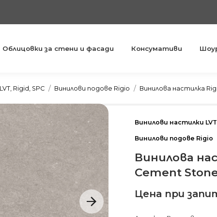
Облицовки за стени и фасади
Консумативи
Шоу
You are here:
VT, Rigid, SPC
Винилови подове Rigio
Винилова настилка Rig
Винилови настилки LVT,
Винилови подове Rigio
Винилова нас
Cement Stone
Цена при запи