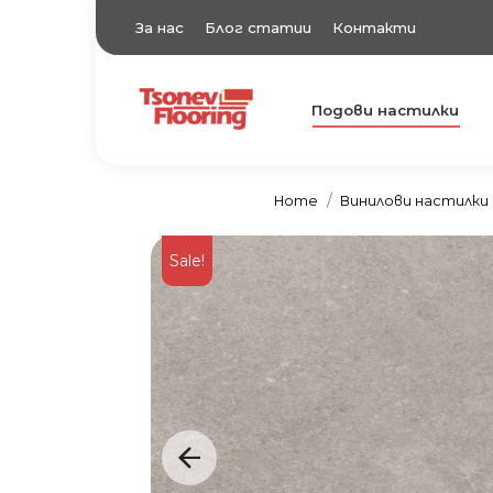
За нас
Блог статии
Контакти
Подови настилки
TsonevFlooring
Подови настилки
Home
Винилови настилки L
Sale!