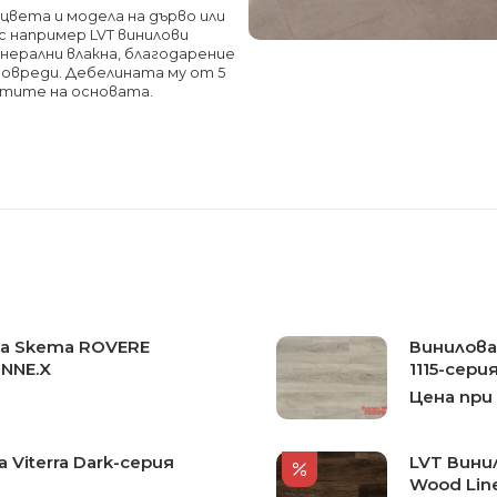
цвета и модела на дърво или
с например LVT винилови
инерални влакна, благодарение
повреди. Дебелината му от 5
стите на основата.
ка Skema ROVERE
Винилова
ONNE.X
1115-сери
Цена при
 Viterra Dark-серия
LVT Винил
Wood Lin