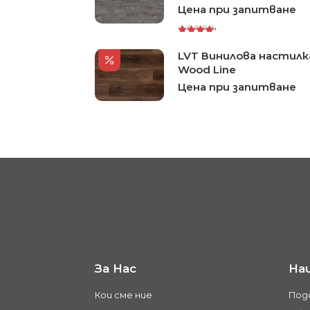
Цена при запитване
Rated
LVT Винилова настилка
5.00
out
of 5
Wood Line
Цена при запитване
За Нас
На
Кои сме ние
Под