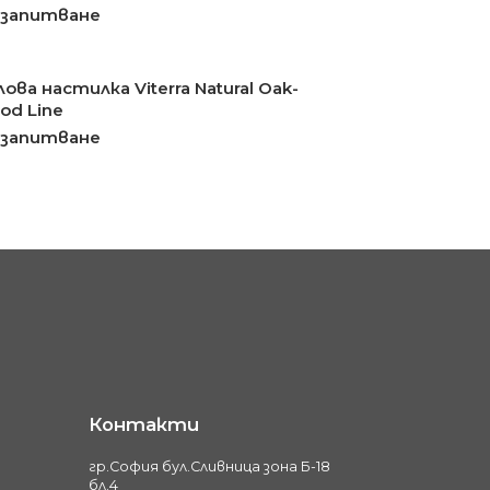
 запитване
ова настилка Viterra Natural Oak-
od Line
 запитване
Контакти
гр.София бул.Сливница зона Б-18
бл.4