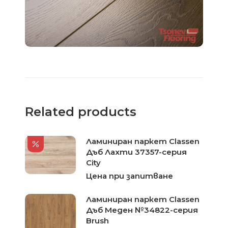
Related products
Ламиниран паркет Classen
Дъб Лахти 37357-серия
City
Цена при запитване
Ламиниран паркет Classen
Дъб Меден №34822-серия
Brush