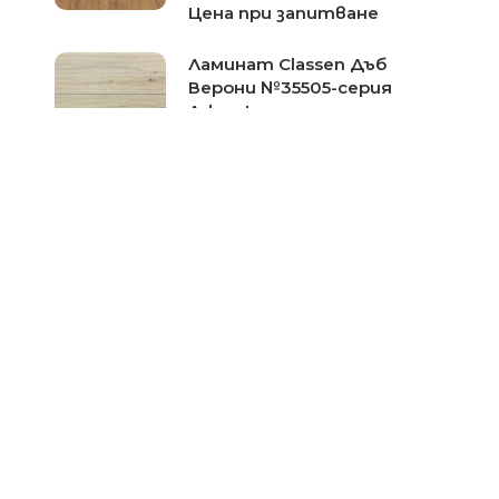
Цена при запитване
Ламинат Classen Дъб
Верони №35505-серия
Adventure
Цена при запитване
Ламиниран паркет Classen
Дъб Уиндзор №37312-
серия Adventure
Цена при запитване
Ламиниран паркет Classen
Дъб Басано №37321-серия
Impression
Цена при запитване
Ламиниран паркет Classen
Дъб Алтеа №37325-серия
Impression