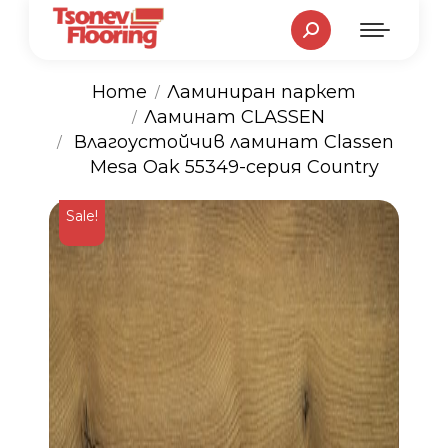
Search:
Home
Ламиниран паркет
Ламинат CLASSEN
You are here:
Влагоустойчив ламинат Classen
Mesa Oak 55349-серия Country
Sale!