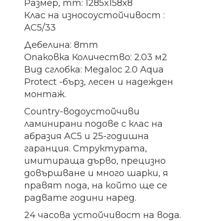
Размер, mm: 1285x158x8
Клас на износоустойчивост :
AC5/33
Дебелина: 8mm
Опаковка Количество: 2.03 м2
Вид сглобка: Megaloc 2.0 Aqua
Protect -бърз, лесен и надежден
монтаж.
Country-водоустойчиви
ламинирани подове с клас на
абразия AC5 и 25-годишна
гаранция.
Структурата,
имитираща дърво, прецизно
довършване и много шарки, я
правят пода, на който ще се
радвате години наред.
24 часова устойчивост на вода.