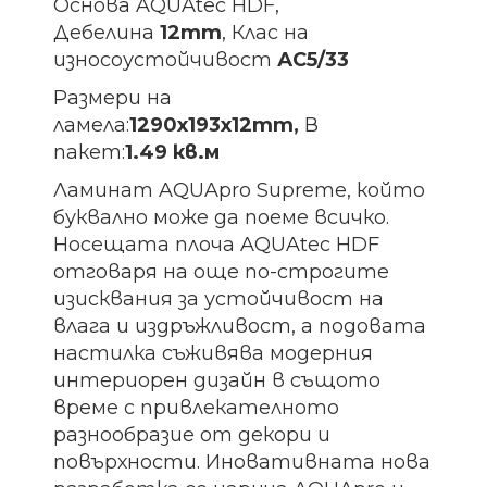
Основа AQUAtec HDF,
Дебелина
12mm
, Клас на
износоустойчивост
АС5/33
Размери на
ламела:
1290х193х12
mm
,
В
пакет:
1.49 кв.м
Ламинат AQUApro Supreme, който
буквално може да поеме всичко.
Носещата плоча AQUAtec HDF
отговаря на още по-строгите
изисквания за устойчивост на
влага и издръжливост, а подовата
настилка съживява модерния
интериорен дизайн в същото
време с привлекателното
разнообразие от декори и
повърхности. Иновативната нова