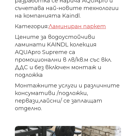
разработка се нарича AQUApro и
съчетава най-новите технологии
на компанията Kaindl.
Категория:
Ламиниран паркет
Цените за водоустойчиви
ламинати KAINDL колекция
AQUApro Supreme са
промоционални в лв/кв.м със вкл.
ДДС и без включен монтаж и
подложка
Монтажните услуги и различните
консумативи /подложки,
первази,лайсни/ се заплащат
отделно.