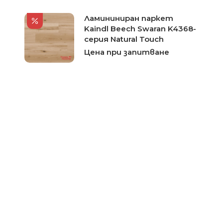
Ламининиран паркет
Kaindl Beech Swaran K4368-
серия Natural Touch
Цена при запитване
Ламинат Kaindl Дъб
Сатриано №37847
Цена при запитване
Ламинат Kaindl Дъб
Петрона №37195
Цена при запитване
Ламинат Kaindl Кестен
Сорос №34022
Цена при запитване