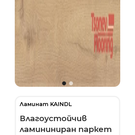
Ламинат KAINDL
Влагоустойчив
ламининиран паркет