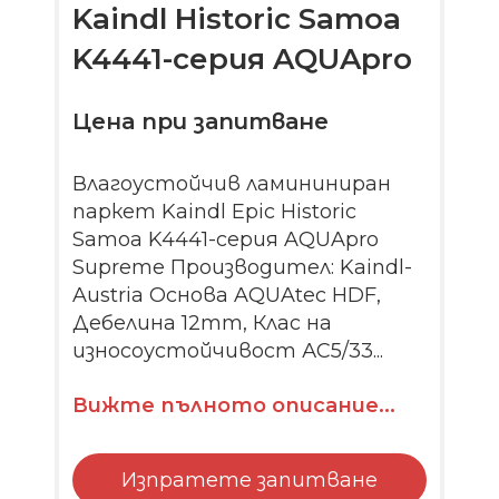
Kaindl Historic Samoa
K4441-серия AQUApro
Цена при запитване
Влагоустойчив ламининиран
паркет Kaindl Epic Historic
Samoa K4441-серия AQUApro
Supreme Производител: Kaindl-
Austria Основа AQUAtec HDF,
Дебелина 12mm, Клас на
износоустойчивост АС5/33...
Вижте пълното описание...
Изпратете запитване