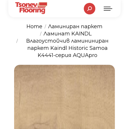
Search:
Home
Ламиниран паркет
Ламинат KAINDL
You are here:
Влагоустойчив ламининиран
паркет Kaindl Historic Samoa
K4441-серия AQUApro