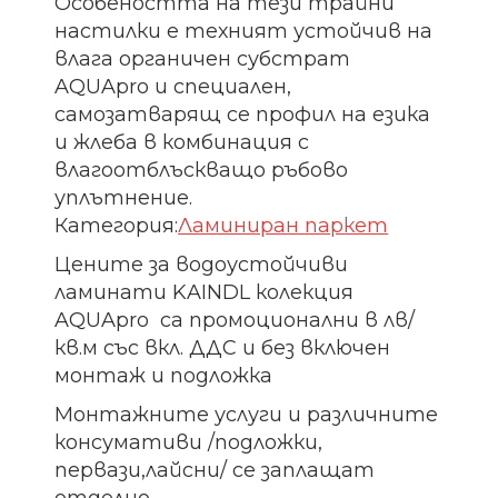
Особеността на тези трайни
настилки е техният устойчив на
влага органичен субстрат
AQUApro и специален,
самозатварящ се профил на езика
и жлеба в комбинация с
влагоотблъскващо ръбово
уплътнение.
Категория:
Ламиниран паркет
Цените за водоустойчиви
ламинати KAINDL колекция
AQUApro са промоционални в лв/
кв.м със вкл. ДДС и без включен
монтаж и подложка
Монтажните услуги и различните
консумативи /подложки,
первази,лайсни/ се заплащат