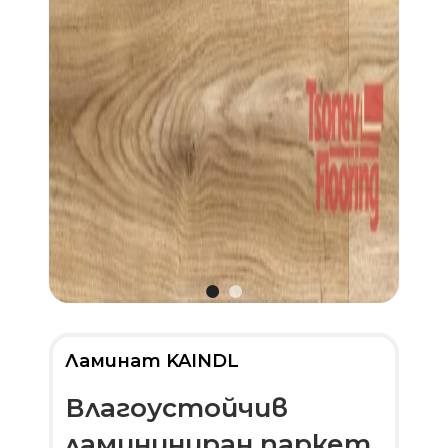
Ламинат KAINDL
Влагоустойчив
ламининиран паркет