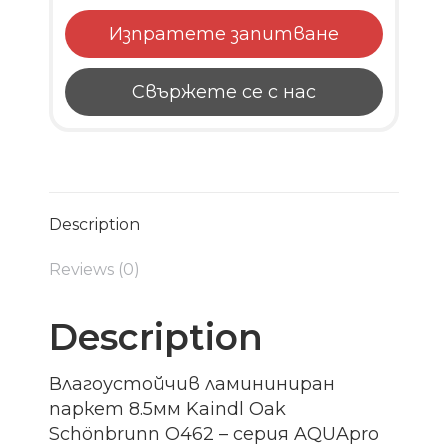
Изпратете запитване
Свържете се с нас
Description
Reviews (0)
Description
Влагоустойчив ламининиран
паркет 8.5мм Kaindl Oak
Schönbrunn O462 – серия AQUApro