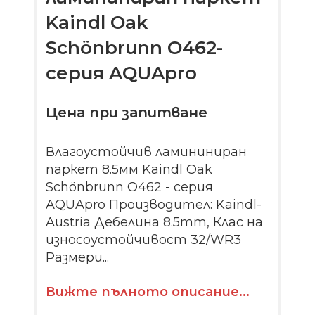
Kaindl Oak
Schönbrunn O462-
серия AQUApro
Цена при запитване
Влагоустойчив ламининиран
паркет 8.5мм Kaindl Oak
Schönbrunn O462 - серия
AQUApro Производител: Kaindl-
Austria Дебелина 8.5mm, Клас на
износоустойчивост 32/WR3
Размери...
Вижте пълното описание...