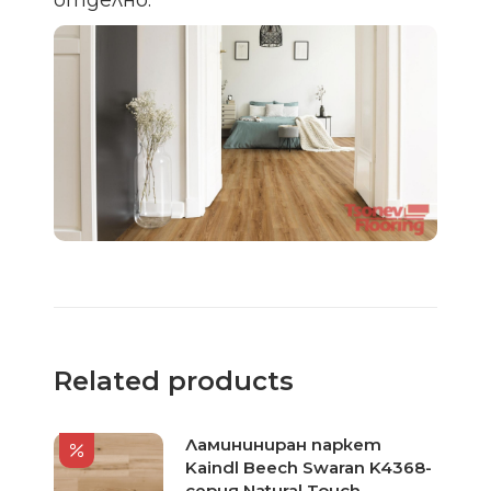
отделно.
Related products
Ламининиран паркет
Kaindl Beech Swaran K4368-
серия Natural Touch