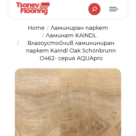
Search:
Home
Ламиниран паркет
Ламинат KAINDL
You are here:
Влагоустойчив ламининиран
паркет Kaindl Oak Schönbrunn
O462- серия AQUApro