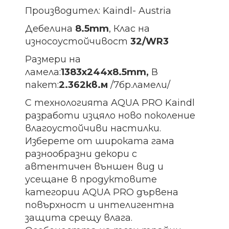
Производител: Kaindl- Austria
Дебелина
8.5mm
, Клас на
износоустойчивост
32/WR3
Размери на
ламела:
1383х244х8.5
mm
,
В
пакет:
2.362кв.м
/7бр.ламели/
С технологията AQUA PRO Kaindl
разработи изцяло ново поколение
влагоустойчиви настилки.
Изберете от широката гама
разнообразни декори с
автентичен външен вид и
усещане в продуктовите
категории AQUA PRO дървена
повърхност и интелигентна
защита срещу влага.