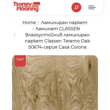
Search:
Home
Ламиниран паркет
Ламинат CLASSEN
You are here:
Влагоустойчив ламиниран
паркет Classen Teramo Oak
50674-серия Casa Corona
Sale!