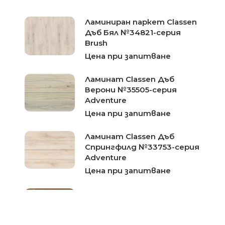
Ламиниран паркет Classen
Дъб Бял №34821-серия
Brush
Цена при запитване
Ламинат Classen Дъб
Верони №35505-серия
Adventure
Цена при запитване
Ламинат Classen Дъб
Спрингфилд №33753-серия
Adventure
Цена при запитване
Ламинат Classen Дъб
Донкастър №29950-серия
Adventure