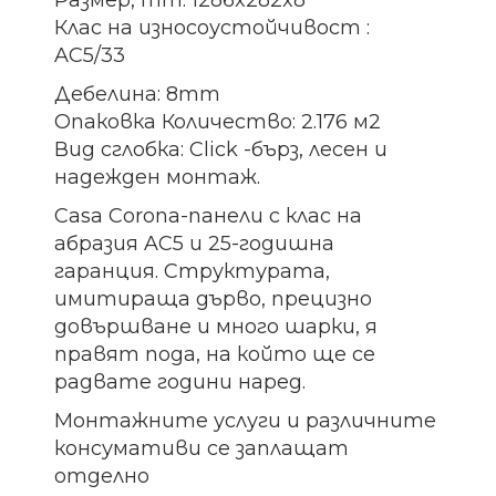
Размер, mm: 1286x282x8
Клас на износоустойчивост :
AC5/33
Дебелина: 8mm
Опаковка Количество: 2.176 м2
Вид сглобка: Click -бърз, лесен и
надежден монтаж.
Casa Corona-панели с клас на
абразия AC5 и 25-годишна
гаранция.
Структурата,
имитираща дърво, прецизно
довършване и много шарки, я
правят пода, на който ще се
радвате години наред.
Монтажните услуги и различните
консумативи се заплащат
отделно