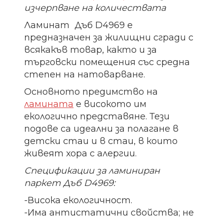
изчерпване на количествата
Ламинат Дъб D4969 е
предназначен за жилищни сгради с
всякакъв товар, както и за
търговски помещения със средна
степен на натоварване.
Основното предимство на
ламината
е високото им
екологично представяне. Тези
подове са идеални за полагане в
детски стаи и в стаи, в които
живеят хора с алергии.
Спецификации за ламиниран
паркет Дъб D4969:
-Висока екологичност.
-Има антистатични свойства; не