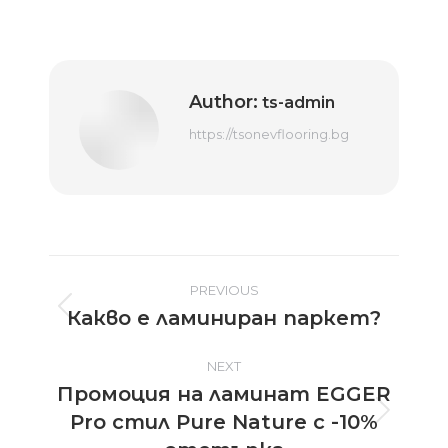
Author:
ts-admin
https://tsonevflooring.bg
Post
PREVIOUS
Какво е ламиниран паркет?
Previous
navigation
post:
NEXT
Промоция на ламинат EGGER
Pro стил Pure Nature с -10%
Next
post: