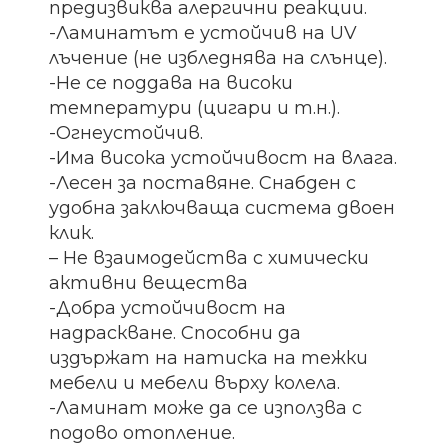
предизвиква алергични реакции.
-Ламинатът е устойчив на UV
лъчение (не избледнява на слънце).
-Не се поддава на високи
температури (цигари и т.н.).
-Огнеустойчив.
-Има висока устойчивост на влага.
-Лесен за поставяне. Снабден с
удобна заключваща система двоен
клик.
– Не взаимодейства с химически
активни вещества
-Добра устойчивост на
надраскване. Способни да
издържат на натиска на тежки
мебели и мебели върху колела.
-Ламинат може да се използва с
подово отопление.