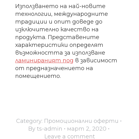
Използването на най-новите
технологии, международните
традиции и опит доведе до
изключително качество на
продукта. Представените
характеристики определят
възможността за използване
ламинираният под
в зависимост
от предназначението на
помещението.
Category:
Промоционални оферти
By
ts-admin
март 2, 2020
Leave a comment