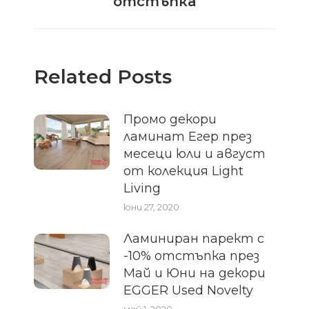
отстъпка
Related Posts
Промо декори
ламинат Егер през
месеци юли и август
от колекция Light
Living
юни 27, 2020
Ламиниран парект с
-10% отстъпка през
Май и Юни на декори
EGGER Used Novelty
май 1, 2020