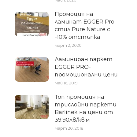
Промоция на
ламинат EGGER Pro
стил Pure Nature с
-10% отстъпка
март 2, 2020
Ламиниран паркет
EGGER PRO-
промоционални цени
май 16, 2019
Топ промоция на
трислойни паркети
Barlinek на цени от
39.90лв/кв.м
март 20, 2018