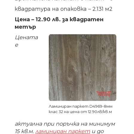
квадратура на опаковка – 2.131 м2
Цена – 12.90 лв. за квадратен
метър
Цената
е
Ламиниран паркет D4969-8мм
клас 32 на цена от 12.90лв/кв.м
актуална при поръчка на минимум
15 кв.м.
ламиниран паркет
и до