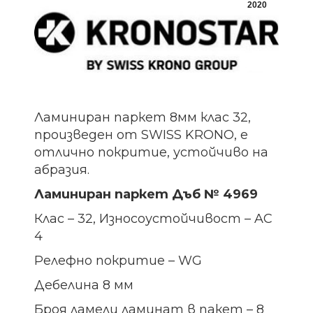
2020
Ламиниран паркет 8мм клас 32,
произведен от SWISS KRONO, е
отлично покритие, устойчиво на
абразия.
Ламиниран паркет Дъб № 4969
Клас – 32, Износоустойчивост – AC
4
Релефно покритие – WG
Дебелина 8 мм
Броя ламели ламинат в пакет – 8