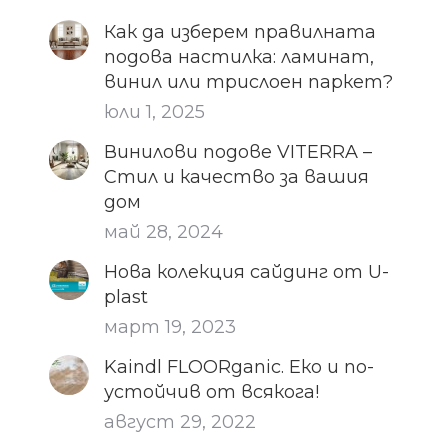
Как да изберем правилната
подова настилка: ламинат,
винил или трислоен паркет?
юли 1, 2025
Винилови подове VITERRA –
Стил и качество за вашия
дом
май 28, 2024
Нова колекция сайдинг от U-
plast
март 19, 2023
Kaindl FLOORganic. Еко и по-
устойчив от всякога!
август 29, 2022