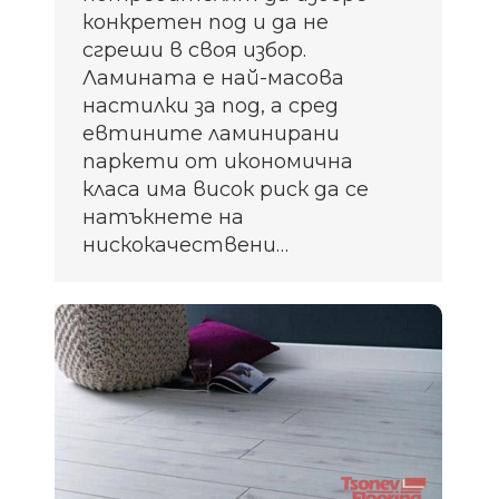
конкретен под и да не
сгреши в своя избор.
Ламината е най-масова
настилки за под, а сред
евтините ламинирани
паркети от икономична
класа има висок риск да се
натъкнете на
нискокачествени…