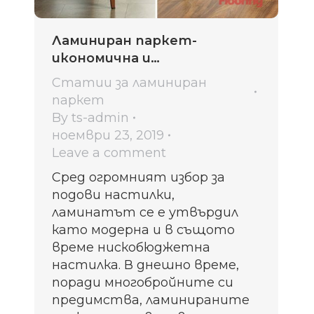
Ламиниран паркет-
икономична и
висококачествена подова
Статии за ламиниран
настилка
паркет
By
ts-admin
ноември 23, 2019
Leave a comment
Сред огромният избор за
подови настилки,
ламинатът се е утвърдил
като модерна и в същото
време нискобюджетна
настилка. В днешно време,
поради многобройните си
предимства, ламинираните