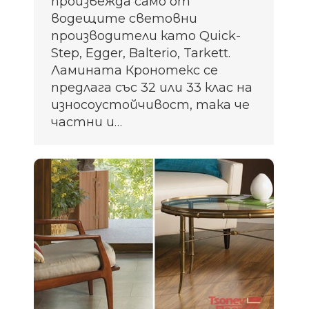
произвежда само от
водещите световни
производители като Quick-
Step, Еgger, Balterio, Tarkett.
Ламината Кронотекс се
предлага със 32 или 33 клас на
износоустойчивост, така че
частни и…