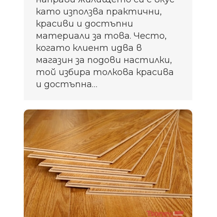
като използва практични,
красиви и достъпни
материали за това. Често,
когато клиент идва в
магазин за подови настилки,
той избира толкова красива
и достъпна…