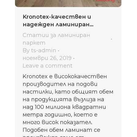
Kronotex-качествен и
надежден ламиниран
паркет
Статии за ламиниран
паркет
By
ts-admin
ноември 26, 2019
Leave a comment
Kronotex е висококачествен
производител на подови
настилки, като общият обем
на продукцията възлиза на
над 100 милиона квадратни
метра годишно, което е
много висок показател.
Подобен обем ламинат се