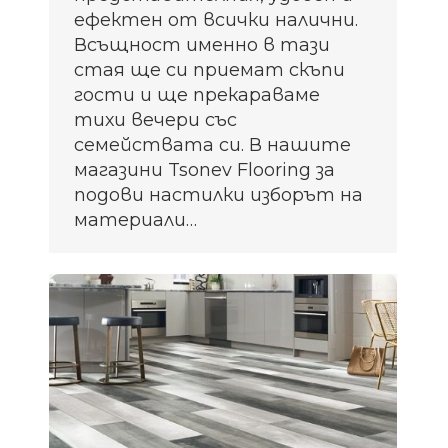
ефектен от всички налични.
Всъщност именно в тази
стая ще си приемат скъпи
гости и ще прекараваме
тихи вечери със
семействата си. В нашите
магазини Tsonev Flooring за
подови настилки изборът на
материали…