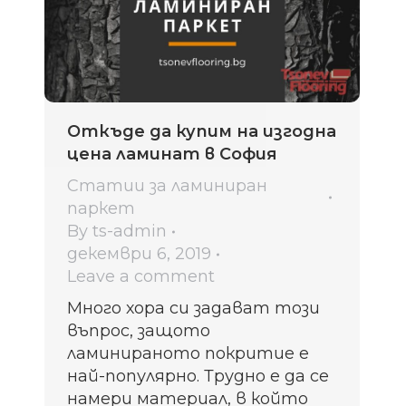
Откъде да купим на изгодна
цена ламинат в София
Статии за ламиниран
паркет
By
ts-admin
декември 6, 2019
Leave a comment
Много хора си задават този
въпрос, защото
ламинираното покритие е
най-популярно. Трудно е да се
намери материал, в който