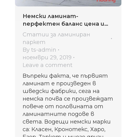
Немски ламинат-
перфектен баланс цена и
качество
Статии за ламиниран
паркет
By
ts-admin
ноември 29, 2019
Leave a comment
Въпреки факта, че първият
ламинат е произведен в
шведски фабрики, сега на
немска почва се произвеждат
повече от половината от
ламинатните подове в
света. Водещи немски марки
са: Класен, Кронотекс, Харо,
Егер, Таркет и много други.