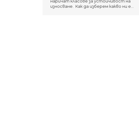
наричат ​​класове за устойчивост на
износване. Как да изберем какво ни е…