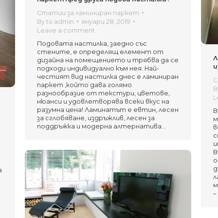
Статии за ламиниран паркет
By
ts-admin
януари 28, 2019
Leave a comment
Подовата настилка, заедно със
стените, е определящ елемент от
Л
дизайна на помещението и трябва да се
и
подходи индивидуално към нея. Най-
честият вид настилка днес е ламиниран
С
паркет ,който дава голямо
B
разнообразие от текстури, цветове,
L
а
нюанси и удовлетворява всеки вкус на
разумна цена! Ламинатът е евтин, лесен
В
за сглобяване, издръжлив, лесен за
м
поддръжка и модерна алтернатива…
в
с
и
В
о
д
а
л
м
–