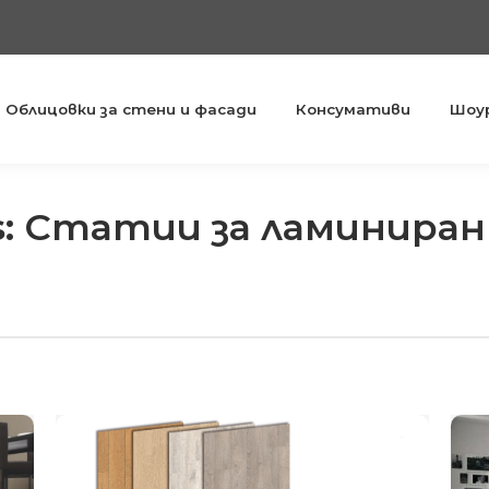
Облицовки за стени и фасади
Консумативи
Шоу
s:
Статии за ламиниран