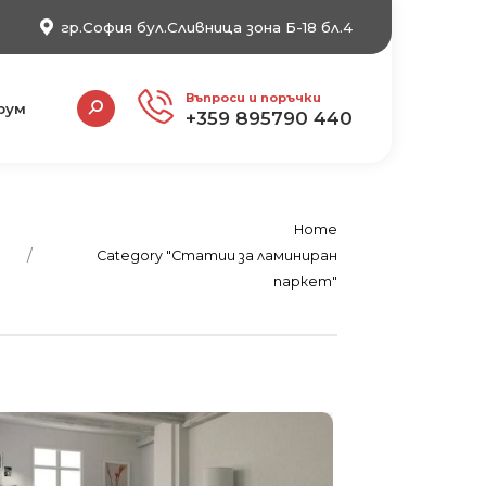
гр.София бул.Сливница зона Б-18 бл.4
Search:
Въпроси и поръчки
рум
+359 895790 440
You are here:
Home
Category "Статии за ламиниран
паркет"