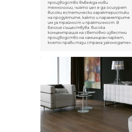
производство въвежда нови
технологии, чиято цел е да осигурят
високи естетически характеристики
на продуктите, както и параметрите
им за трайност и практичност. В
Белгия съществува висока
концентрация на световно известни
производство на ламиниран паркет,
което прави тази страна законодател