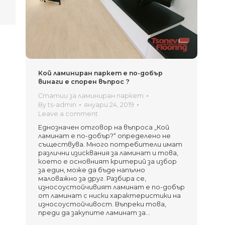
Кой ламиниран паркет е по-добър
винаги е спорен въпрос ?
Статии за ламиниран паркет
By
ts-admin
януари 24, 2019
Leave a comment
Еднозначен отговор на въпроса „Кой
ламинат е по-добър?“ определено не
съществува. Много потребители имат
различни изисквания за ламинат и това,
което е основният критерий за избор
за един, може да бъде напълно
маловажно за друг. Разбира се,
износоустойчивият ламинат е по-добър
от ламинат с ниски характеристики на
износоустойчивост. Въпреки това,
преди да закупите ламинат за…