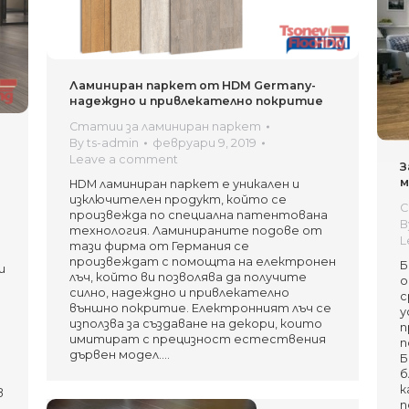
Ламиниран паркет от HDM Germany-
надеждно и привлекателно покритие
Статии за ламиниран паркет
By
ts-admin
февруари 9, 2019
Leave a comment
З
м
HDM ламиниран паркет е уникален и
изключителен продукт, който се
С
произвежда по специална патентована
B
технология. Ламинираните подове от
L
тази фирма от Германия се
произвеждат с помощта на електронен
Б
и
лъч, който ви позволява да получите
о
силно, надеждно и привлекателно
с
външно покритие. Електронният лъч се
у
използва за създаване на декори, които
п
имитират с прецизност естествения
п
дървен модел.…
Б
б
к
в
п
…