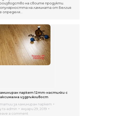
роизводство на своите продукти.
опулярността на ламината от Белгия
е определя…
аминиран паркет 12mm-настилки с
аксимална издръжливост
татии за ламиниран паркет
y
ts-admin
януари 29, 2019
eave a comment