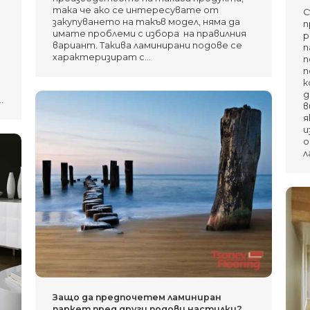
така че ако се интересувате от
С
закупуването на такъв модел, няма да
п
имате проблеми с избора на правилния
р
вариант. Такива ламинирани подове се
п
характеризират с…
п
п
к
д
…
в
я
и
о
л
Защо да предпочeтем ламиниран
паркет пред други подови настилки?