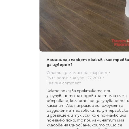
Ламиниран паркет с какъв клас трябв
да изберем?
Статии за ламиниран паркет
By
ts-admin
януари 27, 2019
Leave a comment
Както показва практиката, при
закупуването на подова настилка няма
объркване, колкото при закупуването н
ламинат. Ако например линолеумът е
разделен на търговски, полу-търговски
и домашен, и тук всичко е по-малко или
по-малко ясно, то при ламинатът има
класове на износване, които също се