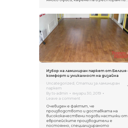
Избор на ламиниран паркет от Белгия-
комфорт и уникалност на дизайна
Uncategorized
,
Статии за ламиниран
паркет
By
ts-admin
януари 30, 2019
Leave a comment
Очевиден е фактът, че
производството и доставката на
висококачествени подови настилки от
европейските производители е
постоянно, специализираното