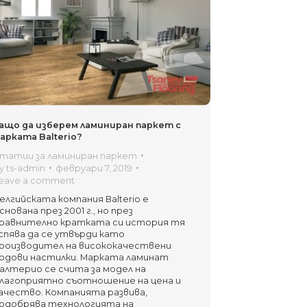
ащо да изберем ламиниран паркет с
арката Balterio?
татии за ламиниран паркет
y
ts-admin
февруари 7, 2019
eave a comment
елгийската компания Balterio е
снована през 2001 г., но през
равнително кратката си история тя
спява да се утвърди като
роизводител на висококачествени
одови настилки. Марката ламинат
алтерио се счита за модел на
лагоприятно съотношение на цена и
ачество. Компанията развива,
одобрява технологията на