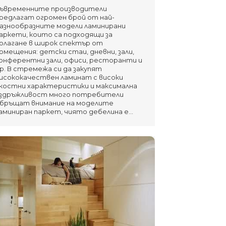
ъвременните производители
редлагат огромен брой от най-
азнообразните модели ламинирани
аркети, които са подходящи за
олагане в широк спектър от
омещения: детски стаи, дневни, зали,
онферентни зали, офиси, ресторанти и
р. В стремежа си да закупят
исококачествен ламинат с високи
костни характеристики и максимална
здръжливост много потребители
бръщат внимание на моделите
аминиран паркет, чиято дебелина е…