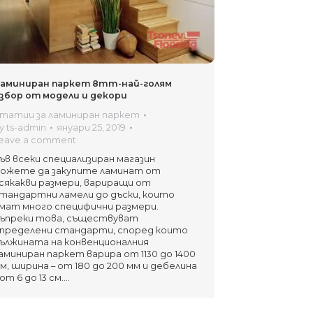
аминиран паркет 8mm-най-голям
збор от модели и декори
татии за ламиниран паркет
y
ts-admin
януари 25, 2019
eave a comment
ъв всеки специализиран магазин
ожете да закупите ламинат от
сякакви размери, вариращи от
тандартни ламели до дъски, които
мат много специфични размери.
ъпреки това, съществуват
пределени стандарти, според които
ължината на конвенционалния
аминиран паркет варира от 1130 до 1400
м, ширина – от 180 до 200 мм и дебелина
 от 6 до 13 см.…