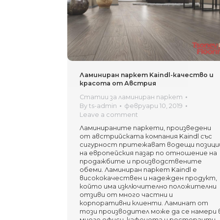
Ламиниран паркет Kaindl-качество и
красота от Австрия
Статии за ламиниран паркет
By
ts-admin
февруари 10, 2019
Leave a comment
Ламинираните паркети, произведени
от австрийската компания Kaindl със
сигурност притежават водещи позици
на европейския пазар по отношение на
продажбите и производствените
обеми. Ламиниран паркет Kaindl е
висококачествен и надежден продукт,
който има изключително положителни
отзиви от много частни и
корпоративни клиенти. Ламинат от
този производител може да се намери 
много офиси, кафенета и ресторанти