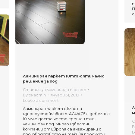
п
П
с
Ламиниран паркет 10mm-оптимално
решение за под
Статии за ламиниран паркет
By
ts-admin
януари 31, 2019
Leave a comment
Л
Ламиниран паркет с клас на
м
износоустойчивост AC4/AC5 с дебелина
10 мм е доста често срещан тип
С
ламиниран под. Много известни
B
компании от Европа са ангажирани с
L
производството на такива продукти,