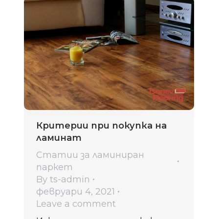
Критерии при покупка на
ламинат
Статии за ламиниран
паркет
By
ts-admin
февруари 4, 2021
Leave a comment