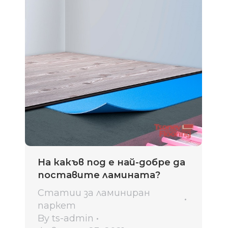
На какъв под е най-добре да
поставите ламината?
Статии за ламиниран
паркет
By
ts-admin