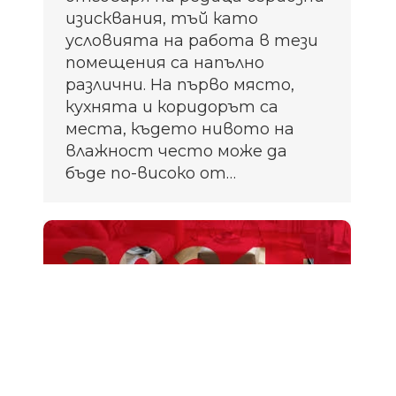
изисквания, тъй като
условията на работа в тези
помещения са напълно
различни. На първо място,
кухнята и коридорът са
места, където нивото на
влажност често може да
бъде по-високо от…
Колекция ламиниран паркет
EGGER PRO 2021+