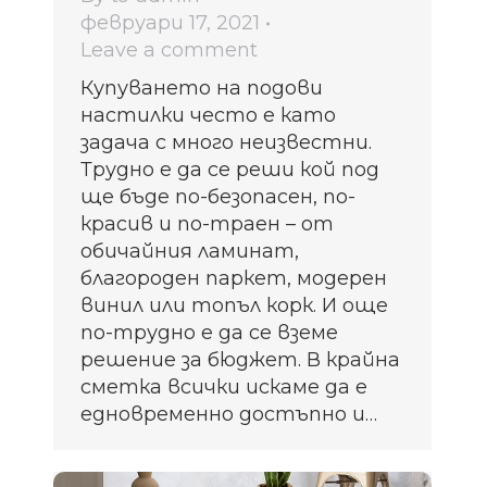
февруари 17, 2021
Leave a comment
Купуването на подови
настилки често е като
задача с много неизвестни.
Трудно е да се реши кой под
ще бъде по-безопасен, по-
красив и по-траен – от
обичайния ламинат,
благороден паркет, модерен
винил или топъл корк. И още
по-трудно е да се вземе
решение за бюджет. В крайна
сметка всички искамe да е
едновременно достъпно и…