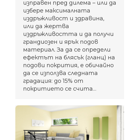
изправен пред дилема – или да
избере максималната
издръжливост и здравина,
или да жертва
издръжливостта и да получи
грандиозен и ярък подов
материал. За да се определи
ефектът на блясък (гланц) на
подови покрития, е обичайно
да се използва следната
градация: до 15% от
покритието се счита…