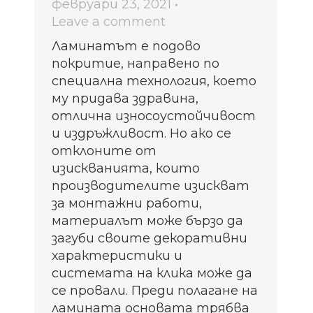
февруари 23, 2021
Leave a comment
Ламинатът е подово
покритие, направено по
специална технология, което
му придава здравина,
отлична износоустойчивост
и издръжливост. Но ако се
отклоните от
изискванията, които
производителите изискват
за монтажни работи,
материалът може бързо да
загуби своите декоративни
характеристики и
системата на клика може да
се провали. Преди полагане на
ламината основата трябва