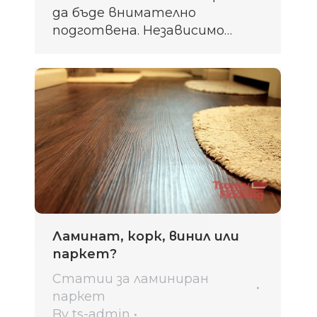
да бъде внимателно
подготвена. Независимо…
Ламинат, корк, винил или
паркет?
Статии за ламиниран
паркет
By
ts-admin