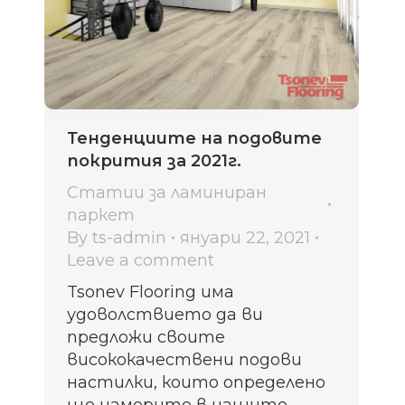
Тенденциите на подовите
покрития за 2021г.
Статии за ламиниран
паркет
By
ts-admin
януари 22, 2021
Leave a comment
Tsonev Flooring има
удоволствието да ви
предложи своите
висококачествени подови
настилки, които определено
ще намерите в нашите