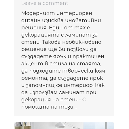
Leave a comment
Модерният интериорен
дизайн изисква иновативни
решения. Един от тях е
декорацията с ламинат за
стени. Такова необикновено
решение ще ви позволи да
създадете ярък и практичен
акцент в стила на стаята,
да подходите творчески към
ремонта, да създадете ярък
и запомнящ се интериор. Как
да използвам ламинат при
декорация на стени- С
помощта на този…