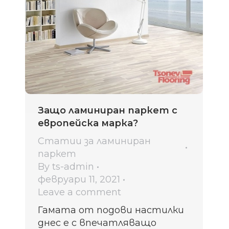
Защо ламиниран паркет с
европейска марка?
Статии за ламиниран
паркет
By
ts-admin
февруари 11, 2021
Leave a comment
Гамата от подови настилки
днес е с впечатляващо