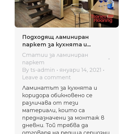
Подходящ ламиниран
паркет за кухнята и
коридора
Статии за ламиниран
паркет
By
ts-admin
януари 14, 2021
Leave a comment
Ламинатът за кухнята и
коридора обикновено се
различава от тези
материали, които са
предназначени за монтаж в
дневни. Той трябва да
отговаря на редица сериозни