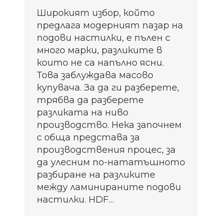
Широкият избор, който
предлага модерният пазар на
подови настилки, е пълен с
много марки, разликите в
които не са напълно ясни.
Това заблуждава масово
купувача. За да ги разберете,
трябва да разберете
разликата на ниво
производство. Нека започнем
с обща представа за
производствения процес, за
да улесним по-нататъшното
разбиране на разликите
между ламинираните подови
настилки. HDF…