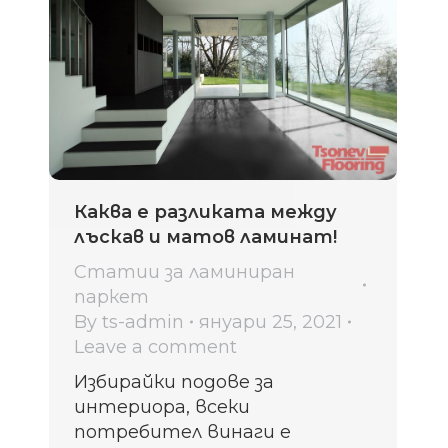
Каква е разликата между
лъскав и матов ламинат!
Статии за ламиниран
паркет
By
ts-admin
януари 25, 2021
Leave a comment
Избирайки подове за
интериора, всеки
потребител винаги е