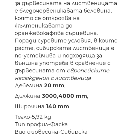
за дървесината на лиственицата
е бледочервеникавата беловина,
която се откроява на
жълтеникавата до
оранжевокафява сърцевина.
Поради суровите условия, в които
расте, сибирската лиственица е
по-устойчива и подходяща за
външна употреба в сравнение с
дървесината от
европейските
насаждения с лиственица
.
Дебелина
20 mm
,
Дължина
3000,4000 mm,
Широчина
140 mm
Тегло-5,92 kg
Тип профил-Фаска
Вид дървесина-Сибирска