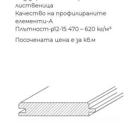
лиственица
Качество на профилираните
елементи-A
Плътност-ρ12-15 470 – 620 кг/м³
Посочената цена е за кв.м