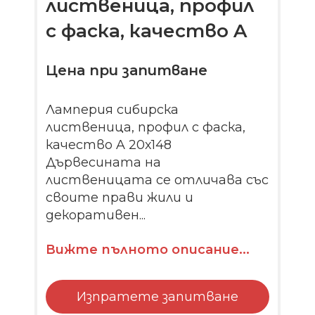
лиственица, профил
с фаска, качество A
Цена при запитване
Ламперия сибирска
лиственица, профил с фаска,
качество A 20х148
Дървесината на
лиственицата се отличава със
своите прави жили и
декоративен...
Вижте пълното описание...
Изпратете запитване