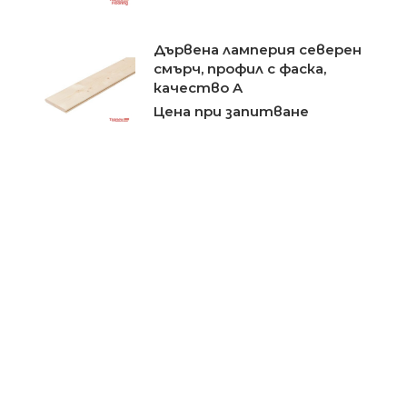
Дървена ламперия северен
смърч, профил с фаска,
качество A
Цена при запитване
Дървена ламперия смърч
AB, профил трапец
Цена при запитване
Фасадна облицовка от
термобор профил STP
Цена при запитване