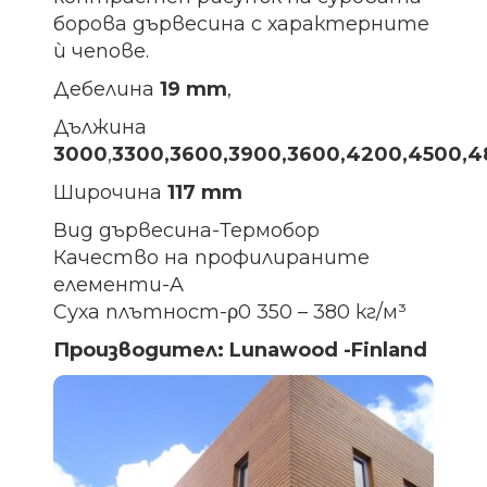
борова дървесина с характерните
ѝ чепове.
Дебелина
19 mm
,
Дължина
3000
,
3300,3600,3900,3600,4200,4500,
Широчина
117 mm
Вид дървесина-Термобор
Качество на профилираните
елементи-A
Суха плътност-ρ0 350 – 380 кг/м³
Производител: Lunawood -Finland