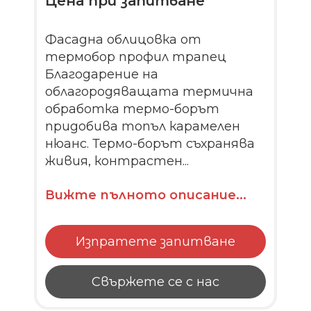
Цена при запитване
Фасадна облицовка от
термобор профил трапец
Благодарение на
облагородяващата термична
обработка термо-борът
придобива топъл карамелен
нюанс. Термо-борът съхранява
живия, контрастен...
Вижте пълното описание...
Изпратете запитване
Свържете се с нас