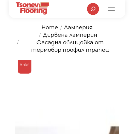
Search:
Home
Ламперия
Дървена ламперия
You are here:
Фасадна облицовка от
термобор профил трапец
Sale!