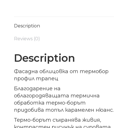
Description
Reviews (0)
Description
Фасадна облицовка от термобор
профил трапец
Благодарение на
облагородяващата термична
обработка термо-борът
придобива топъл карамелен нюанс.
Термо-борът съхранява живия,
контрастен рисунък на суровата