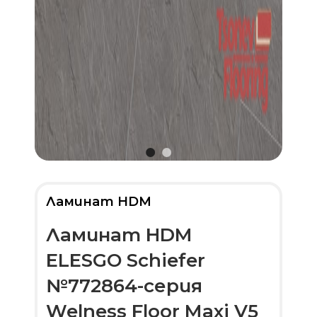
Ламинат HDM
Ламинат HDM
ELESGO Schiefer
№772864-серия
Welness Floor Maxi V5