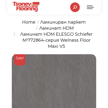
Search:
Home
Ламиниран паркет
Ламинат HDM
You are here:
Ламинат HDM ELESGO Schiefer
№772864-серия Welness Floor
Maxi V5
Sale!