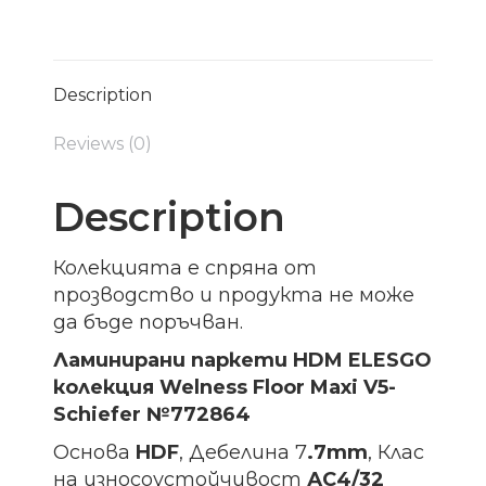
Description
Reviews (0)
Description
Колекцията е спряна от
прозводство и продукта не може
да бъде поръчван.
Ламинирани паркети HDM ELESGO
колекция Welness Floor Maxi V5-
Schiefer №772864
Основа
HDF
, Дебелина 7
.7mm
, Клас
на износоустойчивост
АС4/32