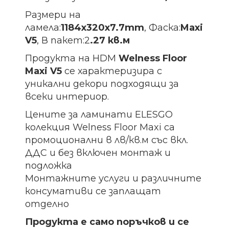
Размери на
ламела:
1184х320х7.7
mm
, Фаска:
Maxi
V5
, В пакет:2
.27 кв.м
Продукта на HDM
Welness Floor
Maxi V5
се характеризира с
уникални декори подходящи за
всеки интериор.
Цените за ламинати ELESGO
колекция Welness Floor Maxi са
промоционални в лв/кв.м със вкл.
ДДС и без включен монтаж и
подложка
Монтажните услуги и различните
консумативи се заплащат
отделно
Продукта е само поръчков и се