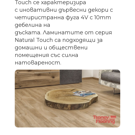
Touch се характеризира
с иновативни дървесни декори с
четиристранна фуга 4V с 10mm
дебелина на
дъската. Ламинатите от серия
Natural Touch са подходящи за
домашни и обществени
помещения със силна
натовареност.