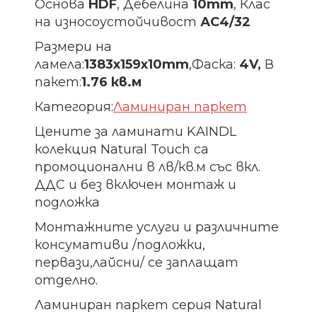
Основа
HDF
, Дебелина
10mm
, Клас
на износоустойчивост
АС4/32
Размери на
ламела:
1383х159х10
mm
,Фаска:
4V,
В
пакет:
1.76 кв.м
Категория:
Ламиниран паркет
Цените за ламинати KAINDL
колекция Natural Touch са
промоционални в лв/кв.м със вкл.
ДДС и без включен монтаж и
подложка
Монтажните услуги и различните
консумативи /подложки,
первази,лайсни/ се заплащат
отделно.
Ламиниран паркет серия Natural