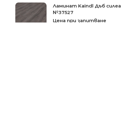
Ламинат Kaindl Дъб силеа
№37527
Цена при запитване
Ламинат Kaindl Дъб
Сатриано №37847
Цена при запитване
Ламинат Kaindl Кестен
Сорос №34022
Цена при запитване
Ламиниран паркет Kaindl
Hickory Berkeley 34135-
серия Natural Touch
Цена при запитване