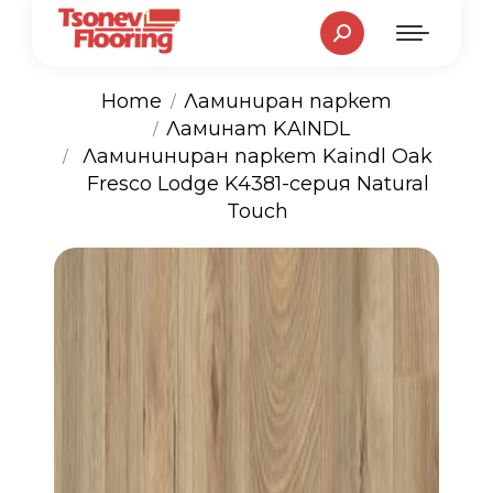
Search:
Home
Ламиниран паркет
Ламинат KAINDL
You are here:
Ламининиран паркет Kaindl Oak
Fresco Lodge K4381-серия Natural
Touch