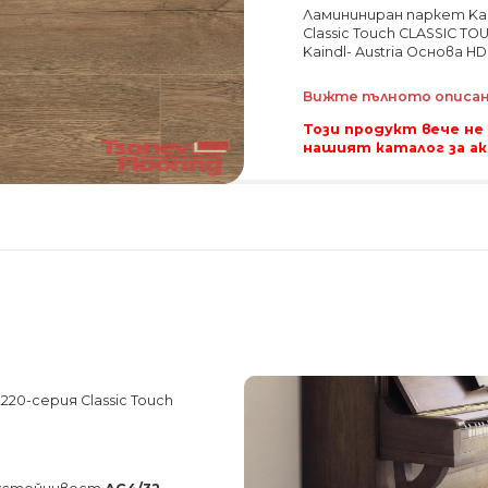
Ламининиран паркет Kain
Classic Touch CLASSIC T
Kaindl- Austria Основа H
Вижте пълното описани
Този продукт вече не
нашият каталог за а
220-серия Classic Touch