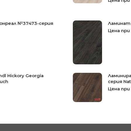
Цена при
монреал №37473-серия
Ламинат 
Цена при
dl Hickory Georgia
Ламиниран
ouch
серия Nat
Цена при