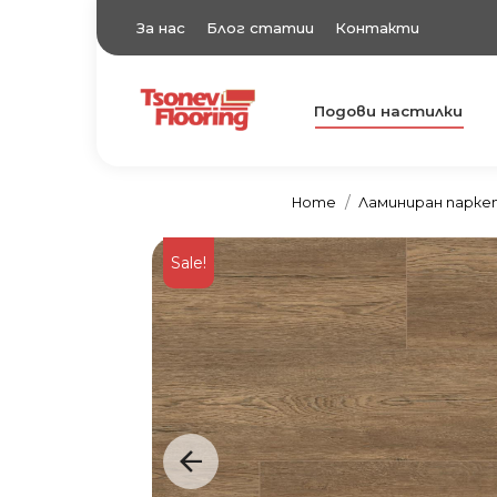
За нас
Блог статии
Контакти
Подови настилки
TsonevFlooring
Подови настилки
Home
Ламиниран парк
Sale!