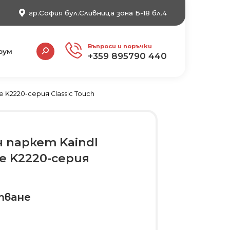
гр.София бул.Сливница зона Б-18 бл.4
Search:
Въпроси и поръчки
рум
+359 895790 440
 K2220-серия Classic Touch
 паркет Kaindl
le K2220-серия
тване