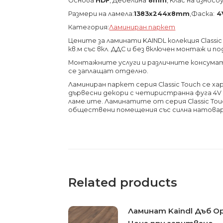
Основа
HDF
, Дебелина
8mm
, Клас на изно
Размери на ламела:
1383х244х8
mm
,Фаска:
4
Категория:
Ламиниран паркет
Цените за ламинати KAINDL колекция Classic
кв.м със вкл. ДДС и без включен монтаж и п
Монтажните услуги и различните консумати
се заплащат отделно.
Ламиниран паркет серия Classic Touch се 
дървесни декори с четиристранна фуга 4V
ламе.ите. Ламинатите от серия Classic To
обществени помещения със силна натова
Related products
Ламинат Kaindl Дъб 