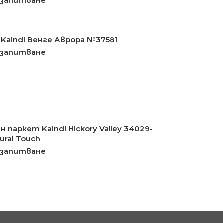
 запитване
Kaindl Венге Аврора №37581
 запитване
 паркет Kaindl Hickory Valley 34029-
ural Touch
 запитване