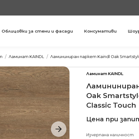
Облицовки за стени и фасади
Консумативи
Шоу
You are here:
ет
Ламинат KAINDL
Ламининиран паркет Kaindl Oak Smartstyle
Ламинат KAINDL
Ламининиран
Oak Smartsty
Classic Touch
Цена при запи
Изчерпана наличност