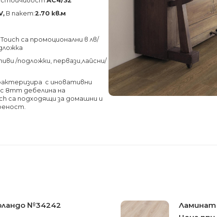
соустойчивост
АС4/32
V,
В пакет:
2.70 кв.м
 Touch са промоционални в лв/
одложка
ви /подложки, первази,лайсни/
характеризира с иновативни
 с 8mm дебелина на
uch са подходящи за домашни и
реност.
Орландо №34242
Ламинат 