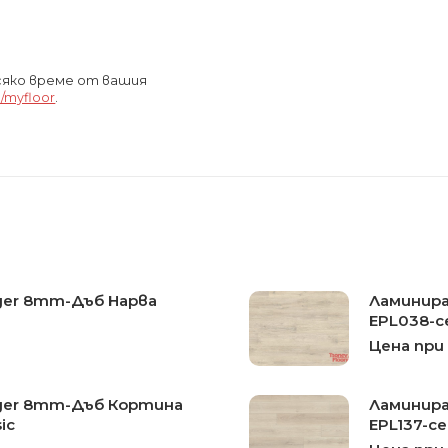
всяко време от вашия
/myfloor
.
ger 8mm-Дъб Нарва
Ламинира
EPL038-се
Цена при
ger 8mm-Дъб Кортина
Ламинира
ic
EPL137-се