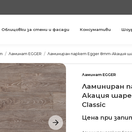
Облицовки за стени и фасади
Консумативи
Шоу
You are here:
ет
Ламинат EGGER
Ламиниран паркет Egger 8mm-Акация шар
Ламинат EGGER
Ламиниран п
Акация шаре
Classic
Цена при запи