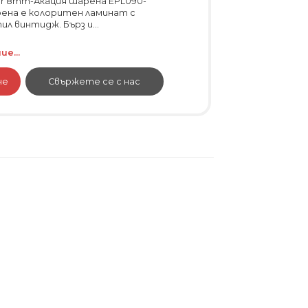
r 8mm-Акация шарена EPL090-
арена е колоритен ламинат с
ил винтидж. Бърз и...
е...
не
Свържете се с нас