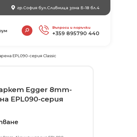
гр.София бул.Сливница зона Б-18 бл.4
Search:
Въпроси и поръчки
рум
+359 895790 440
ена EPL090-серия Classic
аркет Egger 8mm-
на EPL090-серия
тване