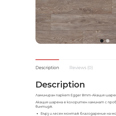
Description
Reviews (0)
Description
Ламиниран паркет Egger 8mm-Акация шарена
Акация шарена е колоритен ламинат с пров
винтидж.
Бърз и лесен монтаж благодарение на м