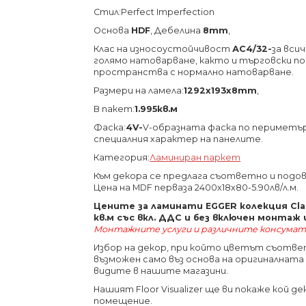
Стил:Perfect Imperfection
Основа
HDF
, Дебелина
8mm
,
Клас на износоустойчивост
АС4/32-
за вси
голямо натоварване, както и търговски 
пространства с нормално натоварване.
Размери на ламела:
1292х193х8
mm
,
В пакет:
1.995кв.м
Фаска:
4V-
V-образната фаска по периметъ
специалния характер на панелите.
Категория:
Ламиниран паркет
Към декора се предлага съответно и подов
Цена на MDF перваза 2400x18x80-5.90лв/л.м.
Цените за ламинати EGGER колекция Clas
кв.м със вкл. ДДС и без включен монтаж
Монтажните услуги и различните консумат
Избор на декор, при който цветът съотв
възможен само въз основа на оригиналнат
видите в нашите магазини.
Нашият Floor Visualizer ще ви покаже кой 
помещение.