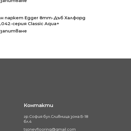
 запитване
н паркет Egger 8mm-Дъб Халфорд
L042-серия Classic Aqua+
 запитване
Контакти
гр.София бул.Сливница зона Б-18
бл.4
tsonevflooring@gmail.com