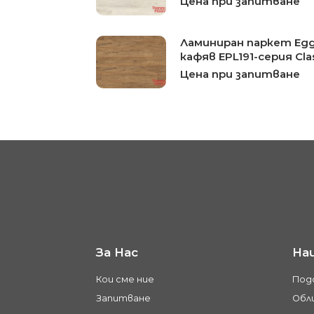
Цена при запитване
Ламиниран паркет Eg
кафяв EPL191-серия Cla
Цена при запитване
За Нас
На
Кои сме ние
Под
Запитване
Обли