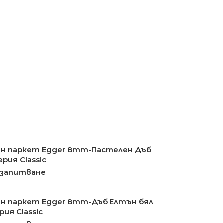
н паркет Egger 8mm-Пастелен Дъб
рия Classic
 запитване
н паркет Egger 8mm-Дъб Елтън бял
рия Classic