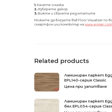
1.
Качете снимка
2.
Изберете декор
3.
Вижте и свалете резултатите
Можете да влезете във Floor Visualizer по 
смартфон или компютър на
www.egger.com
Related products
Ламиниран паркет Eg
EPL140-серия Classic
Цена при запитване
Ламиниран паркет Eg
бял EPL034-серия Class