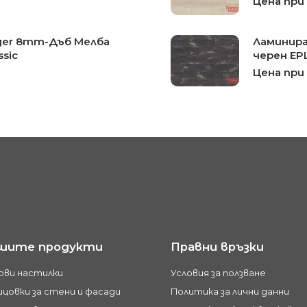
Цена при
ger 8mm-Дъб Мелба
Ламинира
ssic
черен EP
Цена при
шите продукти
Правни връзки
ови настилки
Условия за ползване
цовки за стени и фасади
Политика за лични данни