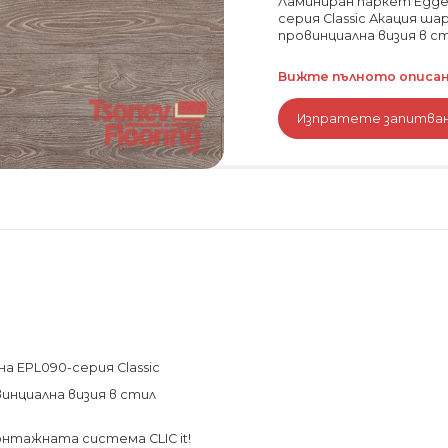
Ламиниран паркет Egge
серия Classic Акация ш
провинциална визия в ст
Вижте пълното описани
Изпратете запитва
 EPL090-серия Classic
инциална визия в стил
онтажната система CLIC it!