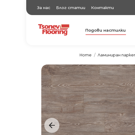
За нас
Блог статии
Контакти
Подови настилки
TsonevFlooring
Подови настилки
Home
Ламиниран парк