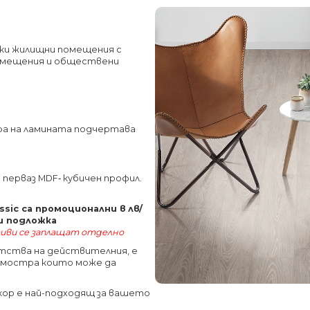
чки жилищни помещения с
помещения и обществени
ра на ламината подчертава
 перваз MDF‐ кубичен профил.
sic са промоционални в лв/
 и подложка
иви се заплащат отделно
етства на действителния, е
а мостра които може да
декор е най-подходящ за вашето