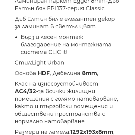
Ламиниран паркет Egger 8mm-Дъб
Елтън бял EPL137-серия Classic
Дъб Елтън бял е елегантен декор
за ламинат в светъл цвят.
Бърз и лесен монтаж
благодарение на монтажната
система CLIC it!
Стил:Light Urban
Основа
HDF
, Дебелина
8mm
,
Клас на износоустойчивост
АС4/32-
за всички жилищни
помещения с голямо натоварване,
както и търговски помещения и
обществени пространства с
нормално натоварване.
Размери на ламела:
1292х193х8
mm
,