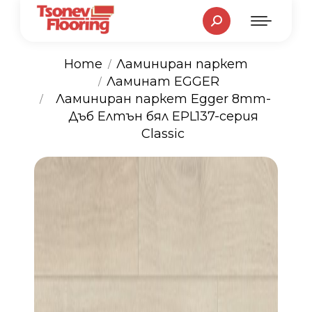
Search:
Home
Ламиниран паркет
Ламинат EGGER
You are here:
Ламиниран паркет Egger 8mm-
Дъб Елтън бял EPL137-серия
Classic