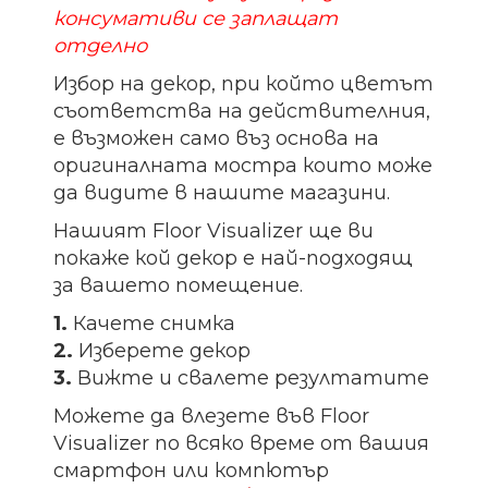
консумативи се заплащат
отделно
Избор на декор, при който цветът
съответства на действителния,
е възможен само въз основа на
оригиналната мостра които може
да видите в нашите магазини.
Нашият Floor Visualizer ще ви
покаже кой декор е най-подходящ
за вашето помещение.
1.
Качете снимка
2.
Изберете декор
3.
Вижте и свалете резултатите
Можете да влезете във Floor
Visualizer по всяко време от вашия
смартфон или компютър