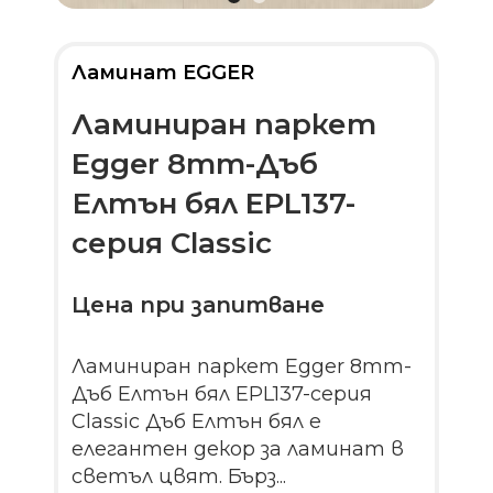
Ламинат EGGER
Ламиниран паркет
Egger 8mm-Дъб
Елтън бял EPL137-
серия Classic
Цена при запитване
Ламиниран паркет Egger 8mm-
Дъб Елтън бял EPL137-серия
Classic Дъб Елтън бял е
елегантен декор за ламинат в
светъл цвят. Бърз...