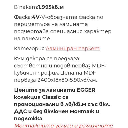
В пакет:
1.995кв.м
Фаска:
4V-
V-образната фаска по
периметъра на ламината
подчертава специалния характер
на панелите.
Категория:
Ламиниран паркет
Към декора се предлага
съответно и подов перваз MDF‐
кубичен профил. Цена на MDF
перваза 2400x18x80-5.90лв/л.м.
Цените за ламинати EGGER
колекция Classic са
промоционални в лв/кв.м със вкл.
ДДС и без включен монтаж и
подложка
Монтажните услуги и различните