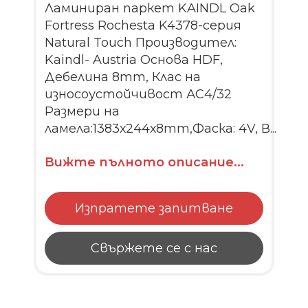
Ламиниран паркет KAINDL Oak
Fortress Rochesta K4378-серия
Natural Touch Производител:
Kaindl- Austria Основа HDF,
Дебелина 8mm, Клас на
износоустойчивост АС4/32
Размери на
ламела:1383х244х8mm,Фаска: 4V, В...
Вижте пълното описание...
Изпратете запитване
Свържете се с нас