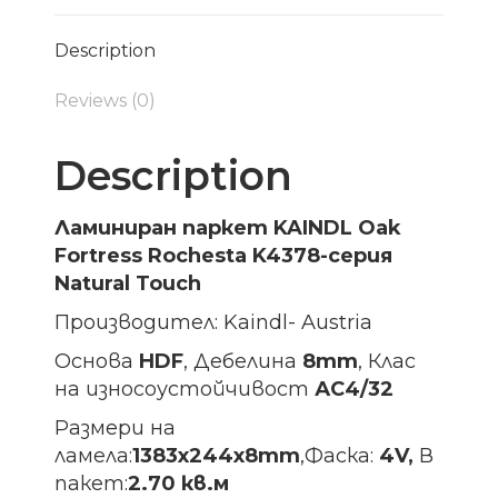
Description
Reviews (0)
Description
Ламиниран паркет KAINDL Oak
Fortress Rochesta K4378-серия
Natural Touch
Производител: Kaindl- Austria
Основа
HDF
, Дебелина
8mm
, Клас
на износоустойчивост
АС4/32
Размери на
ламела:
1383х244х8
mm
,Фаска:
4V,
В
пакет:
2.70 кв.м