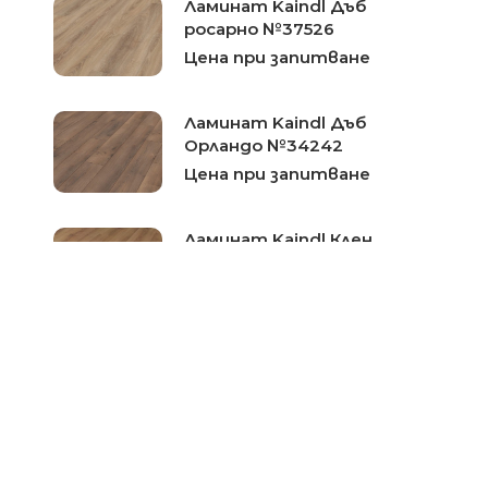
Ламинат Kaindl Дъб
росарно №37526
Цена при запитване
Ламинат Kaindl Дъб
Орландо №34242
Цена при запитване
Ламинат Kaindl Клен
ванкувър №37472
Цена при запитване
Ламинат Kaindl Бял дъб
№37582