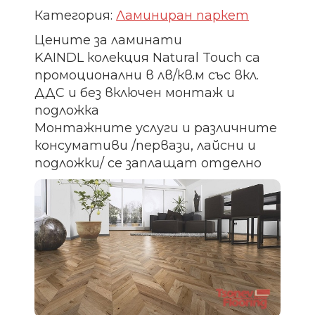
Категория:
Ламиниран паркет
Цените за ламинати
KAINDL колекция Natural Touch са
промоционални в лв/кв.м със вкл.
ДДС и без включен монтаж и
подложка
Монтажните услуги и различните
консумативи /первази, лайсни и
подложки/ се заплащат отделно